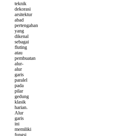
teknik
dekorasi
arsitektur
abad
pertengahan
yang
dikenal
sebagai
fluting
atau
pembuatan
alur-
alur
garis
paralel
pada
pilar
gedung
klasik
harian.
Alur
garis
ini
memiliki
fungsi