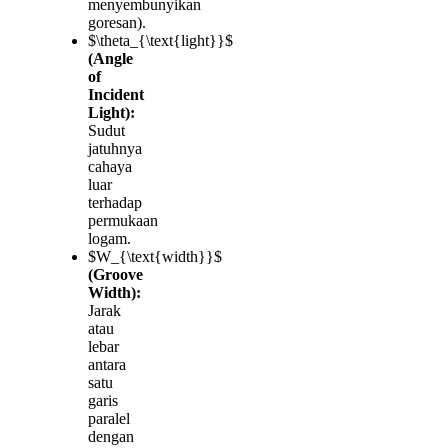
menyembunyikan
goresan).
$\theta_{\text{light}}$
(Angle
of
Incident
Light):
Sudut
jatuhnya
cahaya
luar
terhadap
permukaan
logam.
$W_{\text{width}}$
(Groove
Width):
Jarak
atau
lebar
antara
satu
garis
paralel
dengan