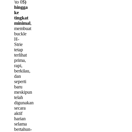
\to 0$
)
hingga
ke
tingkat
minimal
,
membuat
buckle
H-
Strie
tetap
terlihat
prima,
rapi,
berkilau,
dan
seperti
baru
meskipun
telah
digunakan
secara
aktif
harian
selama
bertahun-