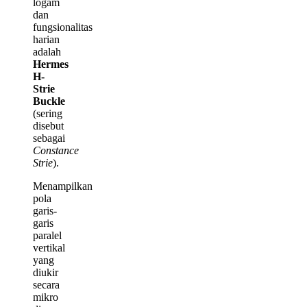
logam
dan
fungsionalitas
harian
adalah
Hermes
H-
Strie
Buckle
(sering
disebut
sebagai
Constance
Strie
).
Menampilkan
pola
garis-
garis
paralel
vertikal
yang
diukir
secara
mikro