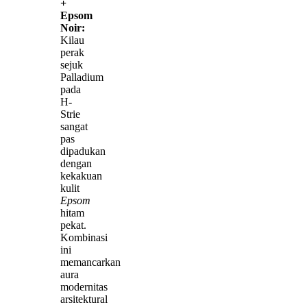
+
Epsom
Noir:
Kilau
perak
sejuk
Palladium
pada
H-
Strie
sangat
pas
dipadukan
dengan
kekakuan
kulit
Epsom
hitam
pekat.
Kombinasi
ini
memancarkan
aura
modernitas
arsitektural