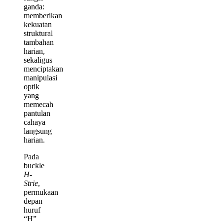
ganda:
memberikan
kekuatan
struktural
tambahan
harian,
sekaligus
menciptakan
manipulasi
optik
yang
memecah
pantulan
cahaya
langsung
harian.
Pada
buckle
H-
Strie
,
permukaan
depan
huruf
“H”