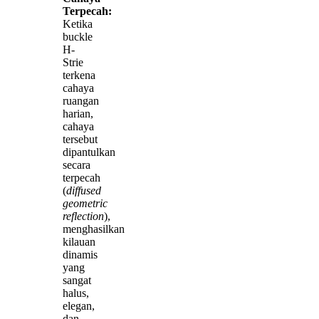
Terpecah:
Ketika
buckle
H-
Strie
terkena
cahaya
ruangan
harian,
cahaya
tersebut
dipantulkan
secara
terpecah
(
diffused
geometric
reflection
),
menghasilkan
kilauan
dinamis
yang
sangat
halus,
elegan,
dan