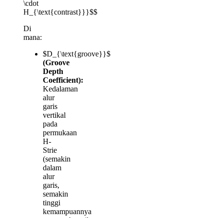
\cdot
H_{\text{contrast}}}$$
Di
mana:
$D_{\text{groove}}$
(Groove
Depth
Coefficient):
Kedalaman
alur
garis
vertikal
pada
permukaan
H-
Strie
(semakin
dalam
alur
garis,
semakin
tinggi
kemampuannya