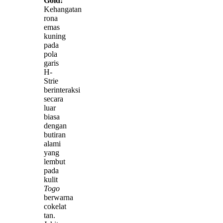
Gold:
Kehangatan
rona
emas
kuning
pada
pola
garis
H-
Strie
berinteraksi
secara
luar
biasa
dengan
butiran
alami
yang
lembut
pada
kulit
Togo
berwarna
cokelat
tan.