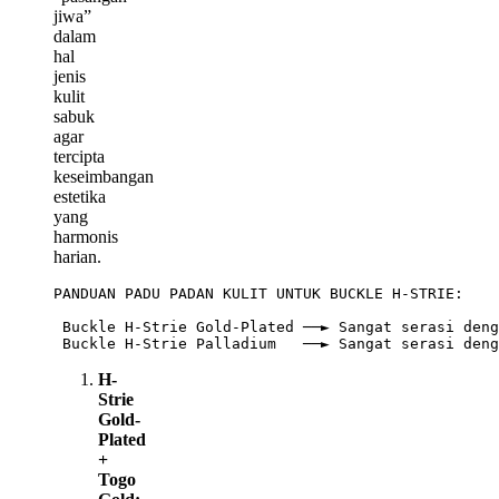
jiwa”
dalam
hal
jenis
kulit
sabuk
agar
tercipta
keseimbangan
estetika
yang
harmonis
harian.
PANDUAN PADU PADAN KULIT UNTUK BUCKLE H-STRIE:

 Buckle H-Strie Gold-Plated ──► Sangat serasi deng
H-
Strie
Gold-
Plated
+
Togo