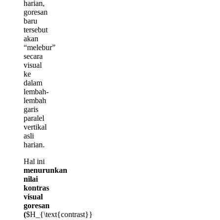
harian,
goresan
baru
tersebut
akan
“melebur”
secara
visual
ke
dalam
lembah-
lembah
garis
paralel
vertikal
asli
harian.
Hal ini
menurunkan
nilai
kontras
visual
goresan
(
$H_{\text{contrast}}