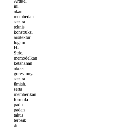
Artikel
ini
akan
membedah
secara
teknis
konstruksi
arsitektur
logam
H-
Strie,
memodelkan
ketahanan
abrasi
goresannya
secara
ilmiah,
serta
memberikan
formula
padu
padan
taktis
terbaik
di