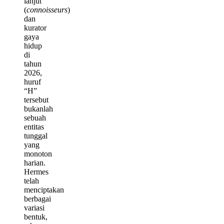
lanjut
(
connoisseurs
)
dan
kurator
gaya
hidup
di
tahun
2026,
huruf
“H”
tersebut
bukanlah
sebuah
entitas
tunggal
yang
monoton
harian.
Hermes
telah
menciptakan
berbagai
variasi
bentuk,