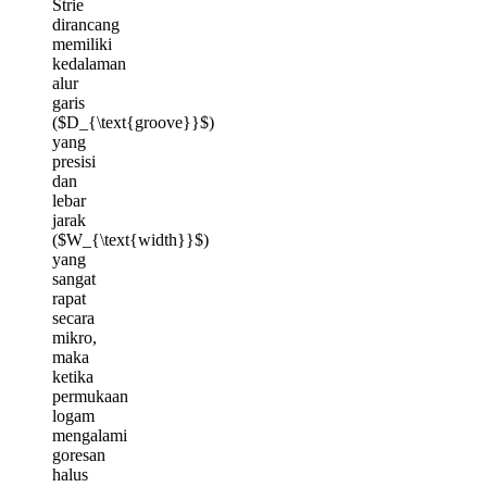
Strie
dirancang
memiliki
kedalaman
alur
garis
($D_{\text{groove}}$)
yang
presisi
dan
lebar
jarak
($W_{\text{width}}$)
yang
sangat
rapat
secara
mikro,
maka
ketika
permukaan
logam
mengalami
goresan
halus