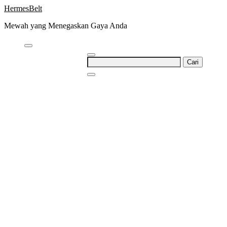
Skip
HermesBelt
to
Mewah yang Menegaskan Gaya Anda
content
Cari
untuk: