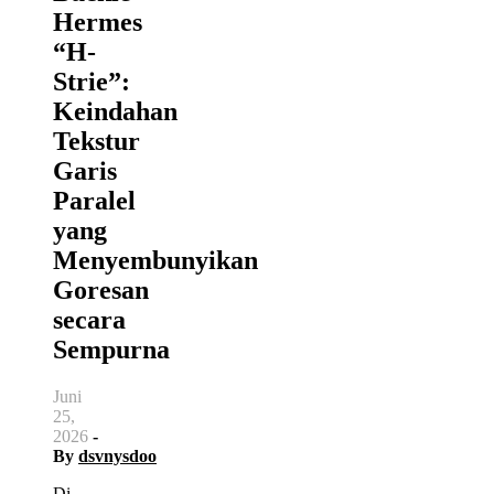
Hermes
“H-
Strie”:
Keindahan
Tekstur
Garis
Paralel
yang
Menyembunyikan
Goresan
secara
Sempurna
Juni
25,
2026
-
By
dsvnysdoo
Di