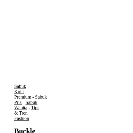
Sabuk
Kulit
Premium
-
Sabuk
Pria
-
Sabuk
Wanita
-
Tips
& Tren
Fashion
Buckle