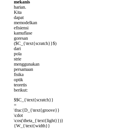
mekanis
harian.
Kita
dapat
memodelkan
efisiensi
kamuflase
goresan
($C_{\text{scratch}}$)
dari
pola
strie
menggunakan
persamaan
fisika
optik
teoretis
berikut:
$$C_{\text{scratch}}
=
\frac{D_{\text{groove}}
\cdot
\cos(\theta_{\text{light}})}
{W_{\text{width}}