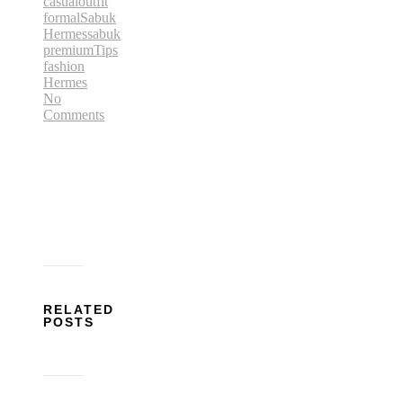
casual
outfit
formal
Sabuk
Hermes
sabuk
premium
Tips
fashion
Hermes
No
Comments
RELATED
POSTS