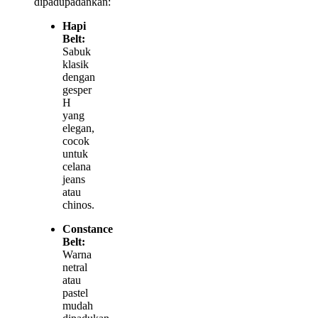
dipadupadankan:
Hapi
Belt:
Sabuk
klasik
dengan
gesper
H
yang
elegan,
cocok
untuk
celana
jeans
atau
chinos.
Constance
Belt:
Warna
netral
atau
pastel
mudah