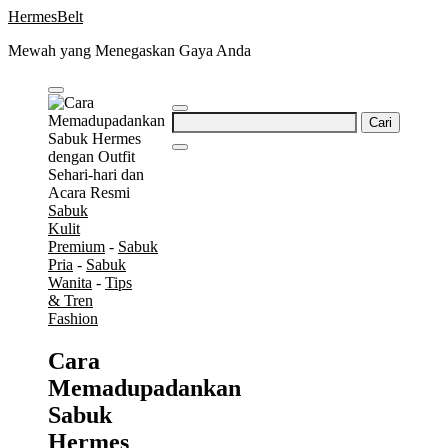
Skip
HermesBelt
to
Mewah yang Menegaskan Gaya Anda
content
Cari
untuk:
Sabuk
Kulit
Premium
-
Sabuk
Pria
-
Sabuk
Wanita
-
Tips
& Tren
Fashion
Cara
Memadupadankan
Sabuk
Hermes