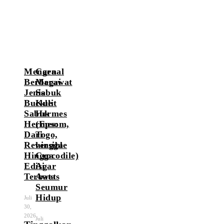
Mengenal
Cara
Berbagai
Merawat
Jenis
Sabuk
Buckle
Kulit
Sabuk
Hermes
Hermes:
(Epsom,
Dari
Togo,
Reversible
hingga
Hingga
Crocodile)
Edisi
Agar
Terbatas
Awet
Seumur
Hidup
Juli
30,
2026
Juli