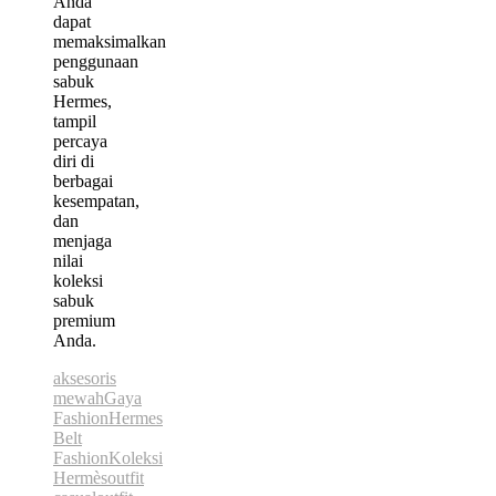
Anda
dapat
memaksimalkan
penggunaan
sabuk
Hermes,
tampil
percaya
diri di
berbagai
kesempatan,
dan
menjaga
nilai
koleksi
sabuk
premium
Anda.
aksesoris
mewah
Gaya
Fashion
Hermes
Belt
Fashion
Koleksi
Hermès
outfit