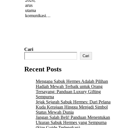
2026,
arus
utama
komunikasi…
Cari
Cari
Recent Posts
Mengapa Sabuk Hermes Adalah Pilihan
Hadiah Mewah Terbaik untuk Orang
Tersayang: Panduan Luxury Gifting
Sempurna
Jejak Sejarah Sabuk Hermes: Dari Pelana
Kuda Kerajaan Hingga Menjadi Simbol
Status Mewah Dunia
Jangan Salah Beli! Panduan Menentukan
Ukuran Sabuk Hermes yang Sempurna
(Size Guide Terlengkap)