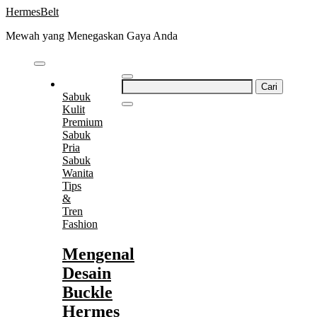
Skip
HermesBelt
to
Mewah yang Menegaskan Gaya Anda
content
Cari
Sabuk
untuk:
Kulit
Premium
Sabuk
Pria
Sabuk
Wanita
Tips
&
Tren
Fashion
Mengenal
Desain
Buckle
Hermes