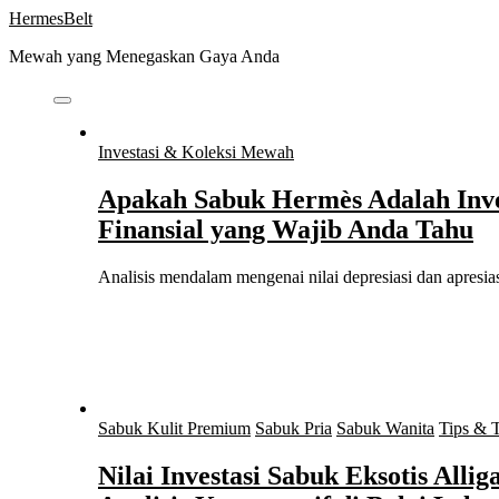
Skip
HermesBelt
to
Mewah yang Menegaskan Gaya Anda
content
Investasi & Koleksi Mewah
Apakah Sabuk Hermès Adalah Inve
Finansial yang Wajib Anda Tahu
Analisis mendalam mengenai nilai depresiasi dan apres
Sabuk Kulit Premium
Sabuk Pria
Sabuk Wanita
Tips & 
Nilai Investasi Sabuk Eksotis Allig